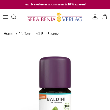
Skip to content
Jetzt
Newsletter
abonnieren &
10 % sparen
!
Accoun
Car
Home
Pfefferminzöl Bio-Essenz